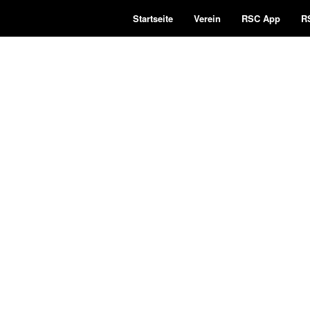
Startseite
Verein
RSC App
R