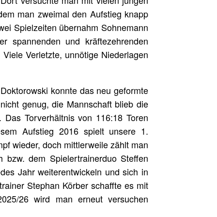
Dort versuchte man mit vielen jungen
chdem man zweimal den Aufstieg knapp
n zwei Spielzeiten übernahm Sohnemann
ner spannenden und kräftezehrenden
 Viele Verletzte, unnötige Niederlagen
i Doktorowski konnte das neu geformte
nicht genug, die Mannschaft blieb die
. Das Torverhältnis von 116:18 Toren
esem Aufstieg 2016 spielt unsere 1.
f wieder, doch mittlerweile zählt man
h bzw. dem Spielertrainerduo Steffen
des Jahr weiterentwickeln und sich in
rainer Stephan Körber schaffte es mit
2025/26 wird man erneut versuchen