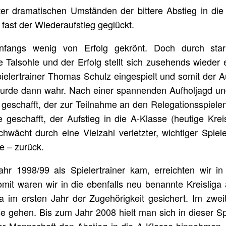
nter dramatischen Umständen der bittere Abstieg in di
 fast der Wiederaufstieg geglückt.
fangs wenig von Erfolg gekrönt. Doch durch star
 Talsohle und der Erfolg stellt sich zusehends wieder 
pielertrainer Thomas Schulz eingespielt und somit der Au
 wurde dann wahr. Nach einer spannenden Aufholjagd u
 geschafft, der zur Teilnahme an den Relegationsspielen
 geschafft, der Aufstieg in die A-Klasse (heutige Kre
wächt durch eine Vielzahl verletzter, wichtiger Spiel
e – zurück.
 1998/99 als Spielertrainer kam, erreichten wir in 
Somit waren wir in die ebenfalls neu benannte Kreislig
ga im ersten Jahr der Zugehörigkeit gesichert. Im z
sse gehen. Bis zum Jahr 2008 hielt man sich in dieser S