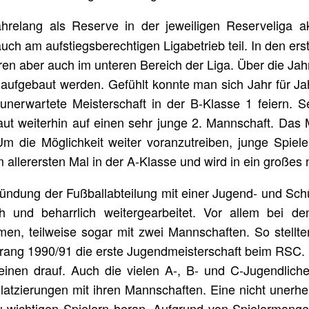
elang als Reserve in der jeweiligen Reserveliga ak
h am aufstiegsberechtigen Ligabetrieb teil. In den ers
en aber auch im unteren Bereich der Liga. Über die Jah
 aufgebaut werden. Gefühlt konnte man sich Jahr für Ja
unerwartete Meisterschaft in der B-Klasse 1 feiern. S
t weiterhin auf einen sehr junge 2. Mannschaft. Das 
m die Möglichkeit weiter voranzutreiben, junge Spiele
allerersten Mal in der A-Klasse und wird in ein großes
ründung der Fußballabteilung mit einer Jugend- und Schü
ch und beharrlich weitergearbeitet. Vor allem bei d
hmen, teilweise sogar mit zwei Mannschaften. So stellte
rrang 1990/91 die erste Jugendmeisterschaft beim RSC
 einen drauf. Auch die vielen A-, B- und C-Jugendlic
Platzierungen mit ihren Mannschaften. Eine nicht unerhe
zu wichtigen Spielern heran. Aufgrund von Spielermangel