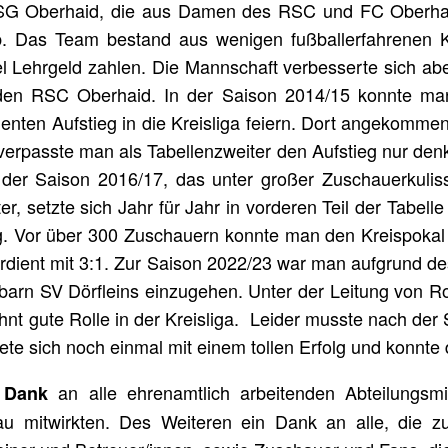
SG Oberhaid, die aus Damen des RSC und FC Oberhai
. Das Team bestand aus wenigen fußballerfahrenen K
l Lehrgeld zahlen. Die Mannschaft verbesserte sich abe
en RSC Oberhaid. In der Saison 2014/15 konnte man
enten Aufstieg in die Kreisliga feiern. Dort angekommen
erpasste man als Tabellenzweiter den Aufstieg nur denkb
n der Saison 2016/17, das unter großer Zuschauerkuliss
r, setzte sich Jahr für Jahr in vorderen Teil der Tabelle 
lg. Vor über 300 Zuschauern konnte man den Kreispokal
erdient mit 3:1. Zur Saison 2022/23 war man aufgrund
arn SV Dörfleins einzugehen. Unter der Leitung von Rolf
ohnt gute Rolle in der Kreisliga. Leider musste nach d
e sich noch einmal mit einem tollen Erfolg und konnte
an alle ehrenamtlich arbeitenden Abteilungsmit
r Dank
u mitwirkten. Des Weiteren ein Dank an alle, die zu