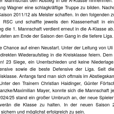
r Mannschaft den Abstieg in die A-Klasse hinnehmen. 
gang Wagner eine schlagkräftige Truppe zu bilden. Na
Saison 2011/12 als Meister schaffen. In den folgende
RSC und schaffte jeweils den Klassenerhalt in ei
eg die 1. Mannschaft verdient erneut in die A-Klasse ab.
teten am Ende der Saison den Gang in die tiefere Liga.
e Chance auf einen Neustart. Unter der Leitung von Ul
direkten Wiederaufstieg in die Kreisklasse feiern. Dem 
en! 23 Siege, ein Unentschieden und keine Niederlage
ffensive sowie die beste Defensive der Liga. Seit di
isklasse. Anfangs fand man sich oftmals im Abstiegskamp
Unter den Trainern Christian Haidinger, Günter Förtsc
anzke/Maximilian Mayer, konnte sich die Mannschaft je
 2024/25 stand ein großer Umbruch an, der neue Spielert
uverän die Klasse zu halten. In der neuen Saison 
sichern und möglichst erfolgreich zu sein.