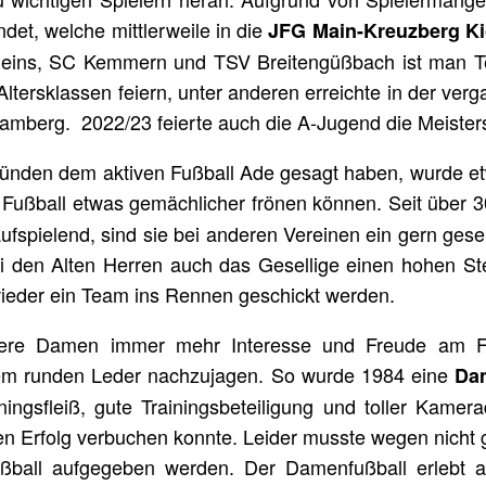
et, welche mittlerweile in die
JFG Main-Kreuzberg Ki
fleins, SC Kemmern und TSV Breitengüßbach ist man T
Altersklassen feiern, unter anderen erreichte in der v
 Bamberg. 2022/23 feierte auch die A-Jugend die Meiste
gründen dem aktiven Fußball Ade gesagt haben, wurde e
m Fußball etwas gemächlicher frönen können. Seit über 3
aufspielend, sind sie bei anderen Vereinen ein gern ges
 den Alten Herren auch das Gesellige einen hohen Ste
l wieder ein Team ins Rennen geschickt werden.
ere Damen immer mehr Interesse und Freude am Fu
em runden Leder nachzujagen. So wurde 1984 eine
Da
ningsfleiß, gute Trainingsbeteiligung und toller Kamera
 Erfolg verbuchen konnte. Leider musste wegen nic
ball aufgegeben werden. Der Damenfußball erlebt a