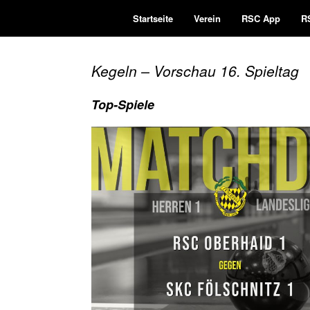
Zum
Startseite
Verein
RSC App
R
Inhalt
springen
Kegeln – Vorschau 16. Spieltag
Top-Spiele