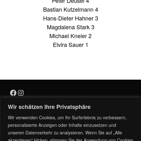
Peter Deusel 4
Bastian Kutzelmann 4
Hans-Dieter Hahner 3
Magdalena Stark 3
Michael Kneier 2
Elvira Sauer 1
Wir schätzen Ihre Privatsphäre
Wir verwenden Cookies, um Ihr Surferlebnis zu verbessern,
Menü
personalisierte Anzeigen oder Inhalte einzusetzen und
Impressum
unseren Datenverkehr zu analysieren. Wenn Sie auf „Alle
Datenschutz
akzeptieren" klicken, stimmen Sie der Anwendung von Cookies